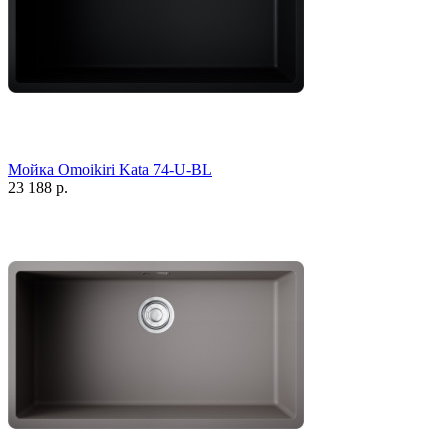
Мойка Omoikiri Kata 74-U-BL
23 188 р.