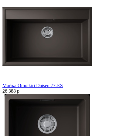
Мойка Omoikiri Daisen 77-ES
26 388 р.