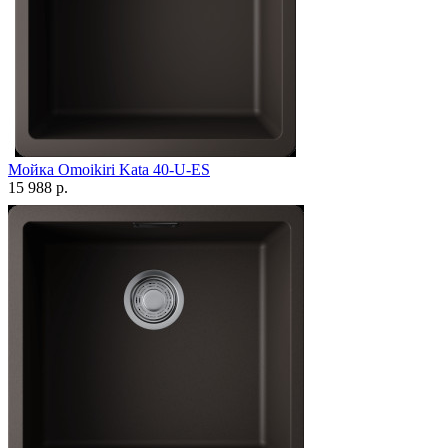
Мойка Omoikiri Kata 40-U-ES
15 988 р.