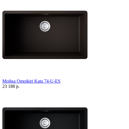
Мойка Omoikiri Kata 74-U-ES
23 188 р.