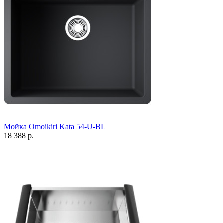
Мойка Omoikiri Kata 54-U-BL
18 388 р.