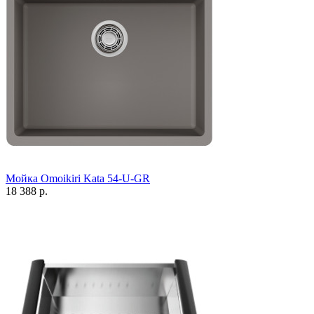
Мойка Omoikiri Kata 54-U-GR
18 388 р.