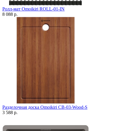
Ролл-мат Omoikiri ROLL-01-IN
8 088 р.
Разделочная доска Omoikiri CB-03-Wood-S
3 588 р.