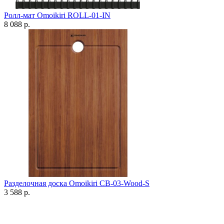
Ролл-мат Omoikiri ROLL-01-IN
8 088 р.
Разделочная доска Omoikiri CB-03-Wood-S
3 588 р.