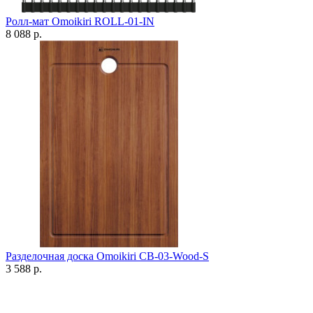
Ролл-мат Omoikiri ROLL-01-IN
8 088 р.
Разделочная доска Omoikiri CB-03-Wood-S
3 588 р.