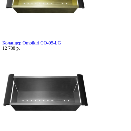
Коландер Omoikiri CO-05-LG
12 788 р.