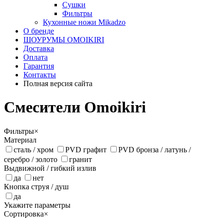
Сушки
Фильтры
Кухонные ножи Mikadzo
О бренде
ШОУРУМЫ OMOIKIRI
Доставка
Оплата
Гарантия
Контакты
Полная версия сайта
Смесители Omoikiri
Фильтры
×
Материал
сталь / хром
PVD графит
PVD бронза / латунь /
серебро / золото
гранит
Выдвижной / гибкий излив
да
нет
Кнопка струя / душ
да
Укажите параметры
Сортировка
×