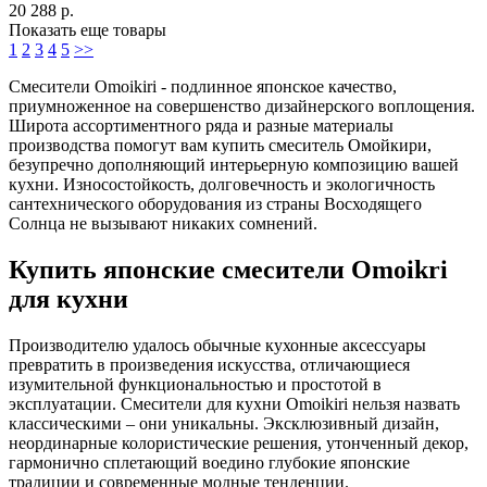
20 288 р.
Показать еще товары
1
2
3
4
5
>>
Смесители Omoikiri - подлинное японское качество,
приумноженное на совершенство дизайнерского воплощения.
Широта ассортиментного ряда и разные материалы
производства помогут вам купить смеситель Омойкири,
безупречно дополняющий интерьерную композицию вашей
кухни. Износостойкость, долговечность и экологичность
сантехнического оборудования из страны Восходящего
Солнца не вызывают никаких сомнений.
Купить японские смесители Omoikri
для кухни
Производителю удалось обычные кухонные аксессуары
превратить в произведения искусства, отличающиеся
изумительной функциональностью и простотой в
эксплуатации. Смесители для кухни Omoikiri нельзя назвать
классическими – они уникальны. Эксклюзивный дизайн,
неординарные колористические решения, утонченный декор,
гармонично сплетающий воедино глубокие японские
традиции и современные модные тенденции.