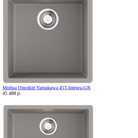
Мойка Omoikiri Yamakawa 45T-Integra-GR
45 488 р.