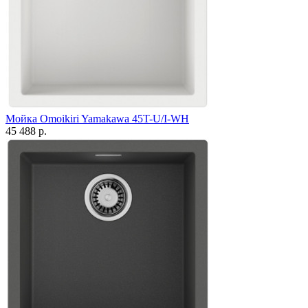
Мойка Omoikiri Yamakawa 45T-U/I-WH
45 488 р.