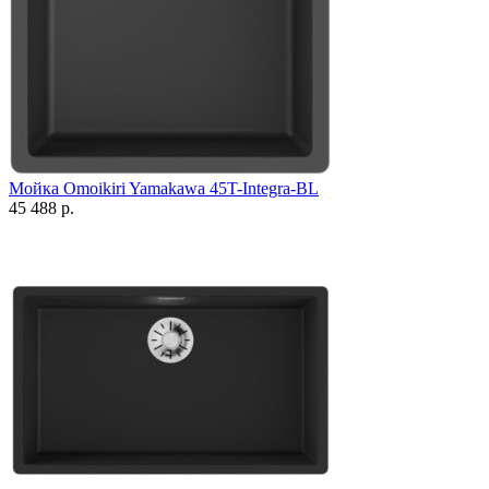
Мойка Omoikiri Yamakawa 45T-Integra-BL
45 488 р.