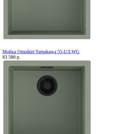
Мойка Omoikiri Yamakawa 55-U/I-WG
83 588 р.