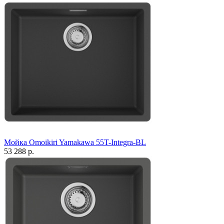
Мойка Omoikiri Yamakawa 55T-Integra-BL
53 288 р.