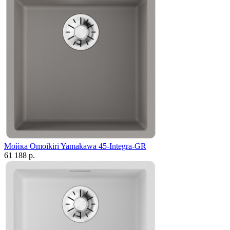
Мойка Omoikiri Yamakawa 45-Integra-GR
61 188 р.