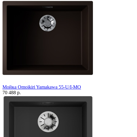
Мойка Omoikiri Yamakawa 55-U/I-MO
70 488 р.