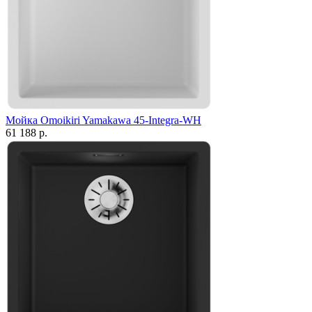
Мойка Omoikiri Yamakawa 45-Integra-WH
61 188 р.