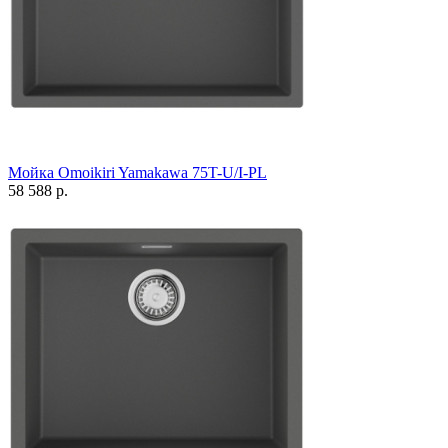
Мойка Omoikiri Yamakawa 75T-U/I-PL
58 588 р.