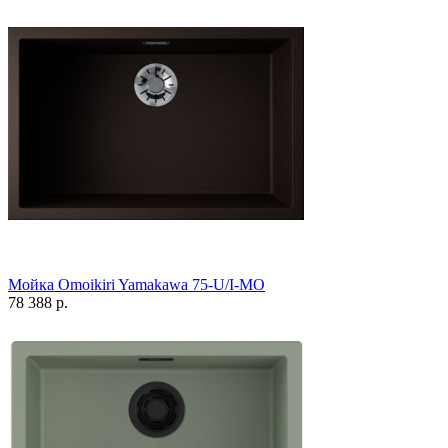
Мойка Omoikiri Yamakawa 75-U/I-MO
78 388 р.