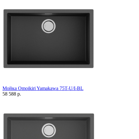
Мойка Omoikiri Yamakawa 75T-U/I-BL
58 588 р.