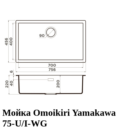
Мойка Omoikiri Yamakawa
75-U/I-WG