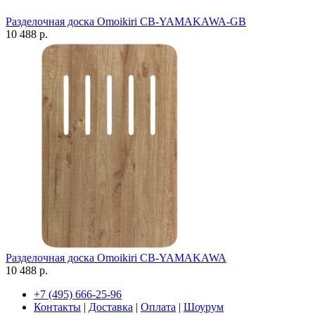
Разделочная доска Omoikiri CB-YAMAKAWA-GB
10 488 р.
Разделочная доска Omoikiri CB-YAMAKAWA
10 488 р.
+7 (495) 666-25-96
Контакты
|
Доставка
|
Оплата
|
Шоурум