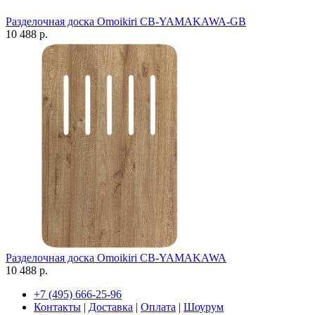
Разделочная доска Omoikiri CB-YAMAKAWA-GB
10 488 р.
Разделочная доска Omoikiri CB-YAMAKAWA
10 488 р.
+7 (495) 666-25-96
Контакты
|
Доставка
|
Оплата
|
Шоурум