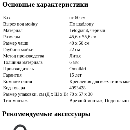
Основные характеристики
База
от 60 см
Вырез под мойку
По шаблону
Материал
Tetogranit, черный
Размеры
45,6 x 55,6 см
Размер чаши
40 x 50 см
Глубина мойки
22 см
Метод производства
Литье
Толщина материала
6 мм
Производитель
Omoikiri
Гарантия
15 лет
Комплектация
Крепления для всех типов мо
Код товара
4993428
Размер упаковки, см (Д х Ш х В)
70 х 57 х 30
Тип монтажа
Врезной монтаж, Подстольны
Рекомендуемые аксессуары