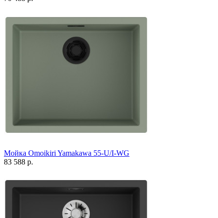
Мойка Omoikiri Yamakawa 55-U/I-WG
83 588 р.