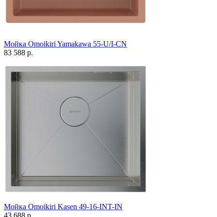
Мойка Omoikiri Yamakawa 55-U/I-CN
83 588 р.
Мойка Omoikiri Kasen 49-16-INT-IN
43 688 р.