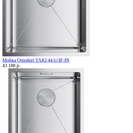
Мойка Omoikiri TAKI 44-U/IF-IN
43 188 р.