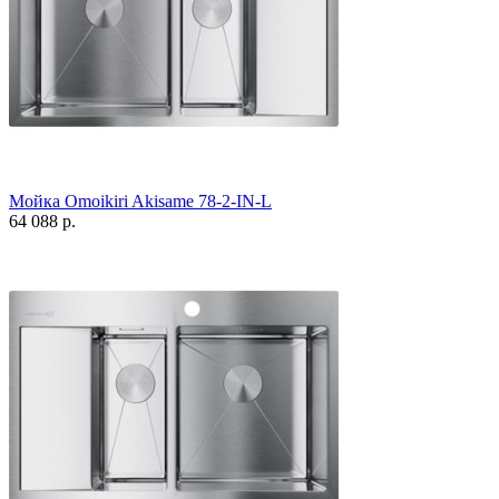
Мойка Omoikiri Akisame 78-2-IN-L
64 088 р.