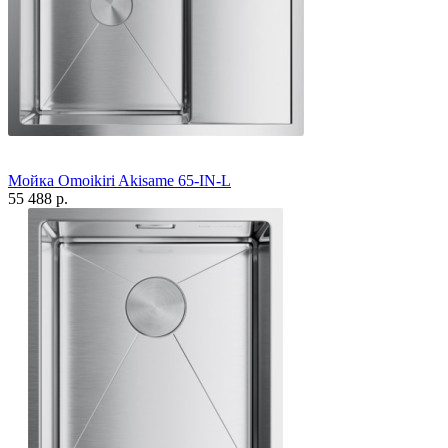
Мойка Omoikiri Akisame 65-IN-L
55 488 р.