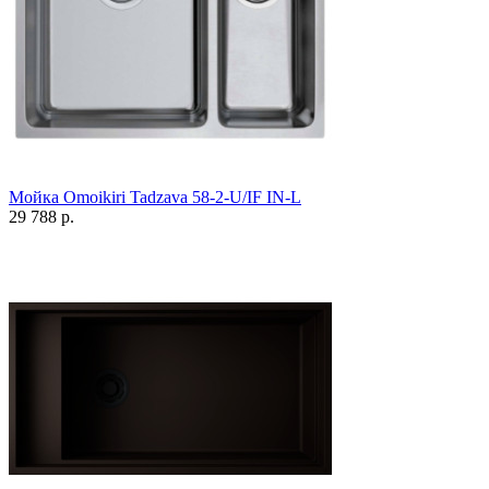
Мойка Omoikiri Tadzava 58-2-U/IF IN-L
29 788 р.