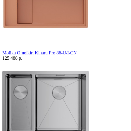
Мойка Omoikiri Kinaru Pro 86-U/I-CN
125 488 р.