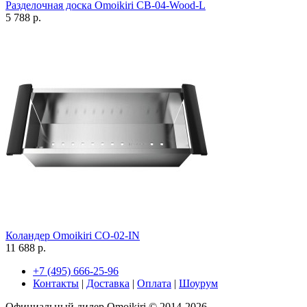
Разделочная доска Omoikiri CB-04-Wood-L
5 788 р.
Коландер Omoikiri CO-02-IN
11 688 р.
+7 (495) 666-25-96
Контакты
|
Доставка
|
Оплата
|
Шоурум
Официальный дилер Omoikiri © 2014-2026