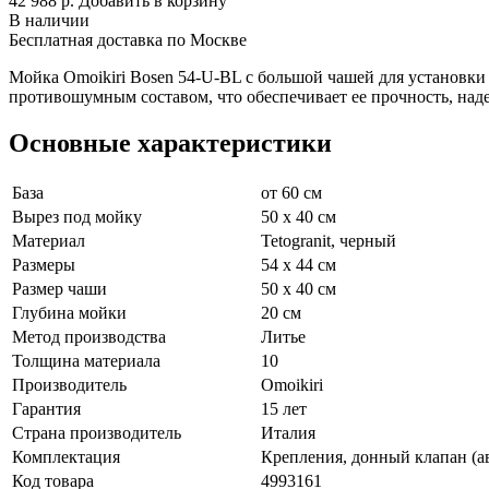
42 988 р.
Добавить в корзину
В наличии
Бесплатная доставка по Москве
Мойка Omoikiri Bosen 54-U-BL с большой чашей для установки
противошумным составом, что обеспечивает ее прочность, над
Основные характеристики
База
от 60 см
Вырез под мойку
50 x 40 см
Материал
Tetogranit, черный
Размеры
54 x 44 см
Размер чаши
50 x 40 см
Глубина мойки
20 см
Метод производства
Литье
Толщина материала
10
Производитель
Omoikiri
Гарантия
15 лет
Страна производитель
Италия
Комплектация
Крепления, донный клапан (а
Код товара
4993161