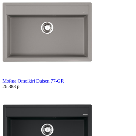
Мойка Omoikiri Daisen 77-GR
26 388 р.