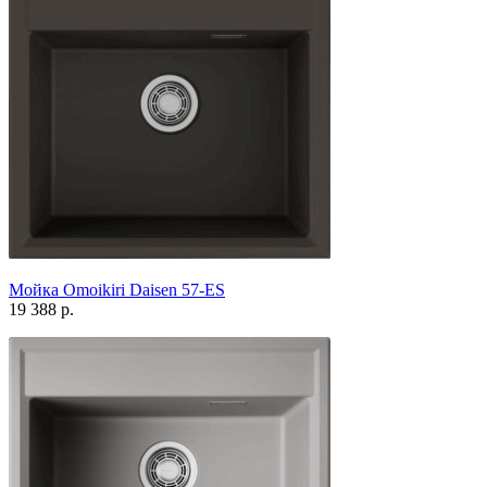
Мойка Omoikiri Daisen 57-ES
19 388 р.