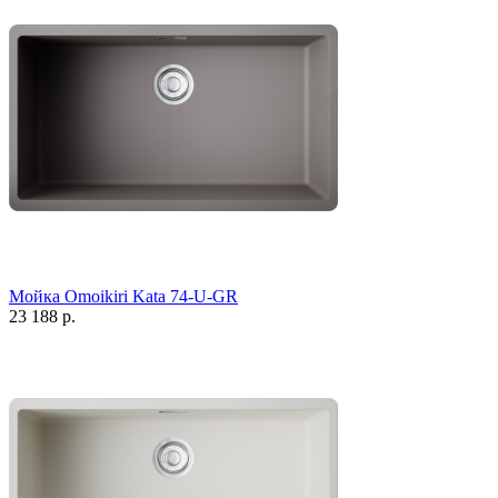
Мойка Omoikiri Kata 74-U-GR
23 188 р.