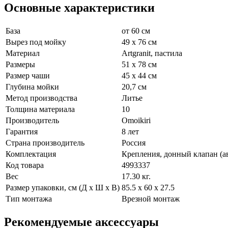
Основные характеристики
База
от 60 см
Вырез под мойку
49 x 76 см
Материал
Artgranit, пастила
Размеры
51 x 78 см
Размер чаши
45 х 44 см
Глубина мойки
20,7 см
Метод производства
Литье
Толщина материала
10
Производитель
Omoikiri
Гарантия
8 лет
Страна производитель
Россия
Комплектация
Крепления, донный клапан (а
Код товара
4993337
Вес
17.30 кг.
Размер упаковки, см (Д х Ш х В)
85.5 х 60 х 27.5
Тип монтажа
Врезной монтаж
Рекомендуемые аксессуары