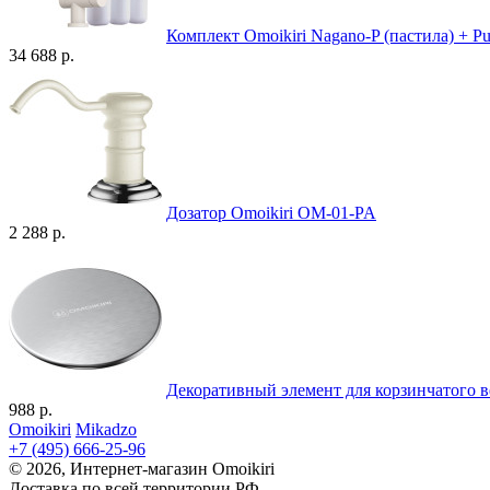
Комплект Omoikiri Nagano-P (пастила) + Pur
34 688 р.
Дозатор Omoikiri OM-01-PA
2 288 р.
Декоративный элемент для корзинчатого в
988 р.
Omoikiri
Mikadzo
+7 (495) 666-25-96
© 2026, Интернет-магазин Omoikiri
Доставка по всей территории РФ