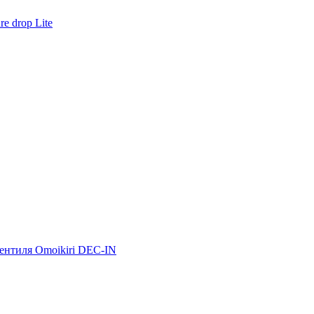
e drop Lite
ентиля Omoikiri DEC-IN