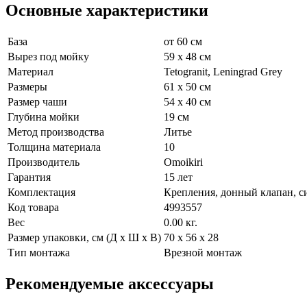
Основные характеристики
База
от 60 см
Вырез под мойку
59 x 48 см
Материал
Tetogranit, Leningrad Grey
Размеры
61 x 50 см
Размер чаши
54 x 40 см
Глубина мойки
19 см
Метод производства
Литье
Толщина материала
10
Производитель
Omoikiri
Гарантия
15 лет
Комплектация
Крепления, донный клапан, 
Код товара
4993557
Вес
0.00 кг.
Размер упаковки, см (Д х Ш х В)
70 х 56 х 28
Тип монтажа
Врезной монтаж
Рекомендуемые аксессуары