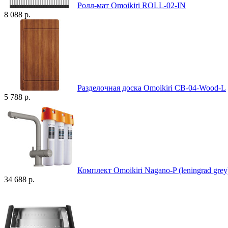
Ролл-мат Omoikiri ROLL-02-IN
8 088 р.
Разделочная доска Omoikiri CB-04-Wood-L
5 788 р.
Комплект Omoikiri Nagano-P (leningrad grey)
34 688 р.