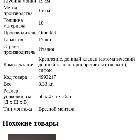
Глубина мойки
19 см
Метод
Литье
производства
Толщина
10
материала
Производитель
Omoikiri
Гарантия
15 лет
Страна
Италия
производитель
Крепление, донный клапан (автоматический
Комплектация
донный клапан приобретается отдельно),
сифон
Код товара
4993217
Вес
8.33 кг.
Размер
упаковки, см
56 х 47.5 х 26.5
(Д х Ш х В)
Тип монтажа
Врезной монтаж
Похожие товары