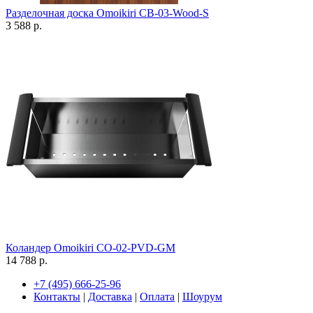
Разделочная доска Omoikiri CB-03-Wood-S
3 588 р.
Коландер Omoikiri CO-02-PVD-GM
14 788 р.
+7 (495) 666-25-96
Контакты
|
Доставка
|
Оплата
|
Шоурум