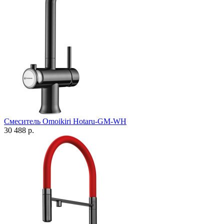
Смеситель Omoikiri Hotaru-GM-WH
30 488 р.