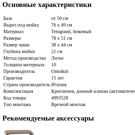
Основные характеристики
База
от 50 см
Вырез под мойку
76 x 49 см
Материал
Tetogranit, бежевый
Размеры
78 x 51 см
Размер чаши
38 x 44 см
Глубина мойки
21 см
Метод производства
Литье
Толщина материала
10
Производитель
Omoikiri
Гарантия
15 лет
Страна производитель
Италия
Комплектация
Крепления, донный клапан (автоматиче
Код товара
4993528
Тип монтажа
Врезной монтаж
Рекомендуемые аксессуары