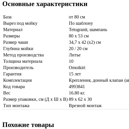
Основные характеристики
База
от 80 см
Вырез под мойку
По шаблону
Материал
Tetogranit, шампань
Размеры
80 x 53 см
Размер чаши
34,7 x 42 (х2) см
Глубина мойки
20 / 20 см
Метод производства
Литье
Толщина материала
10
Производитель
Omoikiri
Гарантия
15 лет
Комплектация
Крепления, донный клапан (ав
Код товара
4993841
Вес
16.80 кг.
Размер упаковки, см (Д х Ш х В)
89 х 62 х 30
Тип монтажа
Врезной монтаж
Похожие товары